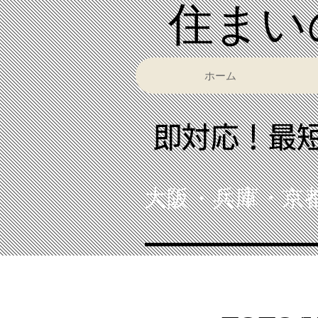
​住ま
ホーム
​即対応！最
大阪・兵庫・京