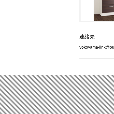
連絡先
yokoyama-link@out