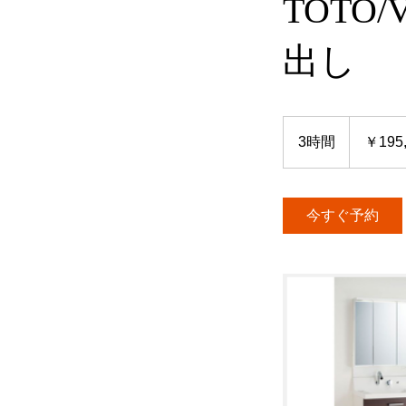
TOTO
出し
195,000
円
3時間
3
￥195
時
間
今すぐ予約