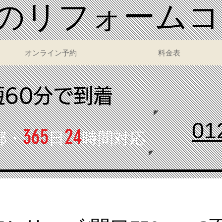
いのリフォーム
オンライン予約
料金表
短60分で到着
01
365
24
都・
日
時間対応