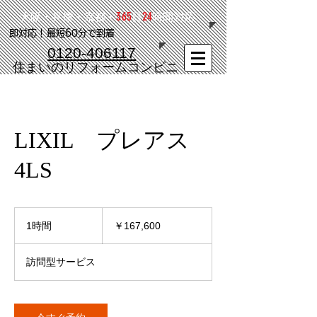
365
24
大阪・兵庫・京都・
日
時間対応
​即対応！最短60分で到着
0120-406117
​住まいのリフォームコンビニ
LIXIL プレアス
4LS
167,600
円
1時間
1
￥167,600
時
訪問型サービス