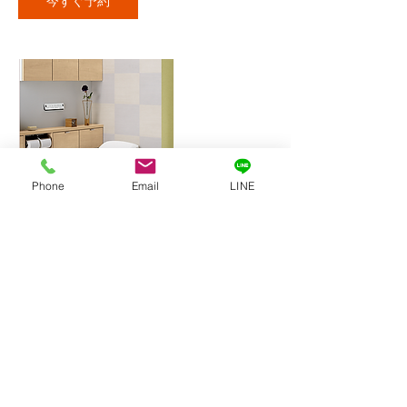
今すぐ予約
Phone
Email
LINE
連絡先
yokoyama-link@outlook.jp