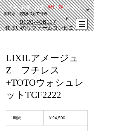
365
24
大阪・兵庫・京都・
日
時間対応
​即対応！最短60分で到着
0120-406117
​住まいのリフォームコンビニ
LIXILアメージュ
Z フチレス
+TOTOウォシュレ
ットTCF2222
94,500
円
1時間
1
￥94,500
時