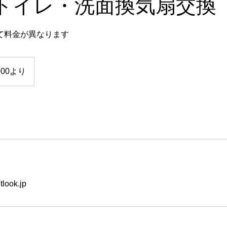
トイレ・洗面換気扇交換
て料金が異なります
000より
look.jp