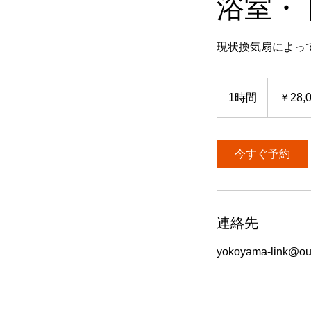
浴室・
現状換気扇によっ
28,000
円
1時間
1
￥28,
よ
り
時
今すぐ予約
連絡先
yokoyama-link@out