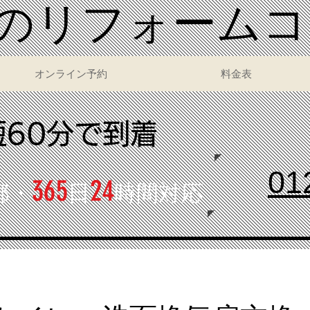
いのリフォーム
オンライン予約
料金表
短60分で到着
01
365
24
都・
日
時間対応