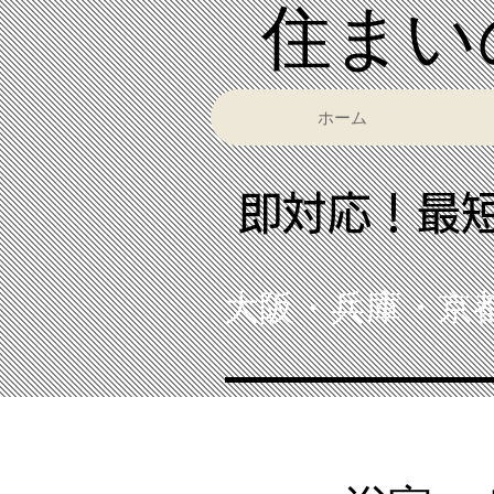
​住ま
ホーム
​即対応！最
大阪・兵庫・京