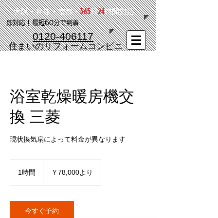
365
24
大阪・兵庫・京都・
日
時間対応
​即対応！最短60分で到着
0120-406117
​住まいのリフォームコンビニ
浴室乾燥暖房機交
換 三菱
現状換気扇によって料金が異なります
78,000
円
1時間
1
￥78,000より
よ
時
り
今すぐ予約