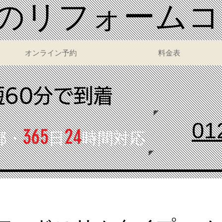
いのリフォーム
オンライン予約
料金表
短60分で到着
01
365
24
都・
日
時間対応