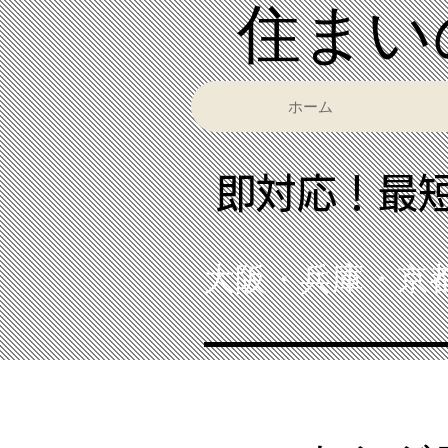
​住ま
ホーム
​即対応！最
大阪・兵庫・京