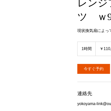
レンジ
ツ ｗ9
現状換気扇によっ
110,000
円
1時間
1
￥110
よ
り
時
今すぐ予約
連絡先
yokoyama-link@out