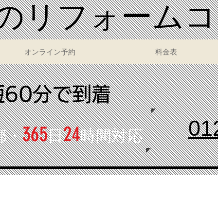
いのリフォーム
オンライン予約
料金表
短60分で到着
01
365
24
都・
日
時間対応