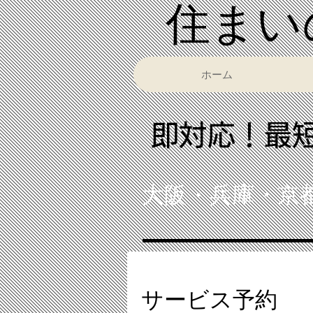
​住ま
ホーム
​即対応！最
大阪・兵庫・京
サービス予約